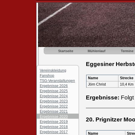
Startseite
Mühlenlauf
Termine
Eggesiner Herbst
Vereinskleidung
Fanshop
Name
Strecke
TSG-Veranstaltungen
Jörn Christ
10,4 Km
Ergebnisse 2026
Ergebnisse 2025
Ergebnisse 2024
Ergebnisse:
Folg
Ergebnisse 2023
____________
Ergebnisse 2022
Ergebnisse 2021
Ergebnisse 2020
20. Prignitzer Mo
Ergebnisse 2019
Ergebnisse 2018
Ergebnisse 2017
Name
Stre